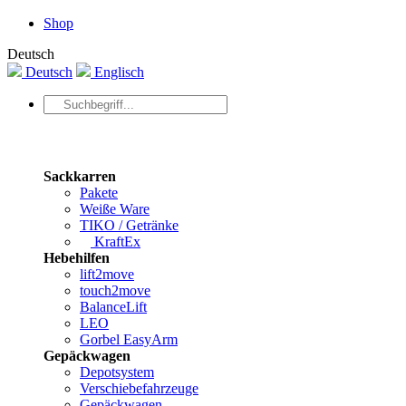
Shop
Deutsch
Deutsch
Englisch
Sackkarren
Pakete
Weiße Ware
TIKO / Getränke
KraftEx
Hebehilfen
lift2move
touch2move
BalanceLift
LEO
Gorbel EasyArm
Gepäckwagen
Depotsystem
Verschiebefahrzeuge
Gepäckwagen