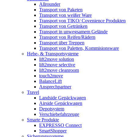
Allrounder
Transport von Paketen
Transport von weißer Ware
Transport von TIKO/ Covenience Produkten
Transport von Getränken
Transport in unwegsamem Gelände
Transport von Reifen/Rädern
Transport über Treppen
Transport von Paletten, Kommisionsware
Hebe- & Transportsysteme
lift2move solution
lift2move selective
lift2move cleanroom
touch2move
BalanceLift
Ansprechpartner
Travel
Landside Gepäckwagen
Airside Gepäckwagen
Depotsystem
Verschiebefahrzeuge
Smarte Produkte
EXPRESSO Connect
SmartShopper
Sicherungssysteme