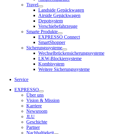
Travel
Landside Gepäckwagen
Airside Gepäckwagen
Depotsystem
Verschiebefahrzeuge
Smarte Produkte
EXPRESSO Connect
SmartShopper
Sicherungssysteme
Wechselbrückensicherungssysteme
LKW-Blockiersysteme
Kombisystem
Weitere Sicherungssysteme
Service
EXPRESSO
Über uns
Vision & Mission
Karriere
Newsroom
JLU
Geschichte
Partner
Nachhaltigkeit