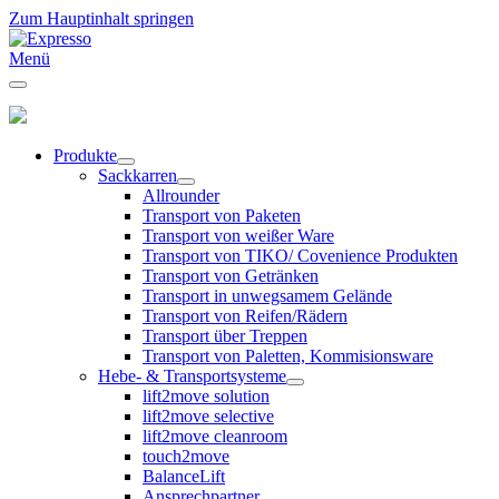
Zum Hauptinhalt springen
Menü
Produkte
Sackkarren
Allrounder
Transport von Paketen
Transport von weißer Ware
Transport von TIKO/ Covenience Produkten
Transport von Getränken
Transport in unwegsamem Gelände
Transport von Reifen/Rädern
Transport über Treppen
Transport von Paletten, Kommisionsware
Hebe- & Transportsysteme
lift2move solution
lift2move selective
lift2move cleanroom
touch2move
BalanceLift
Ansprechpartner