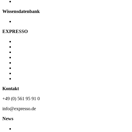
Ansprechpartner
Wissensdatenbank
Videos
EXPRESSO
Über uns
Vision & Mission
Karriere
Newsroom
JLU
Geschichte
Partner
Nachhaltigkeit
Kontakt
+49 (0) 561 95 91 0
info@expresso.de
News
Newsroom