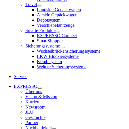
Travel
Landside Gepäckwagen
Airside Gepäckwagen
Depotsystem
Verschiebefahrzeuge
Smarte Produkte
EXPRESSO Connect
SmartShopper
Sicherungssysteme
Wechselbrückensicherungssysteme
LKW-Blockiersysteme
Kombisystem
Weitere Sicherungssysteme
Service
EXPRESSO
Über uns
Vision & Mission
Karriere
Newsroom
JLU
Geschichte
Partner
Nachhaltigkeit