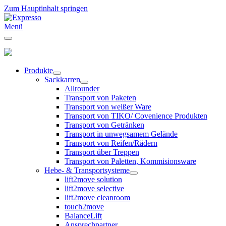
Zum Hauptinhalt springen
Menü
Produkte
Sackkarren
Allrounder
Transport von Paketen
Transport von weißer Ware
Transport von TIKO/ Covenience Produkten
Transport von Getränken
Transport in unwegsamem Gelände
Transport von Reifen/Rädern
Transport über Treppen
Transport von Paletten, Kommisionsware
Hebe- & Transportsysteme
lift2move solution
lift2move selective
lift2move cleanroom
touch2move
BalanceLift
Ansprechpartner