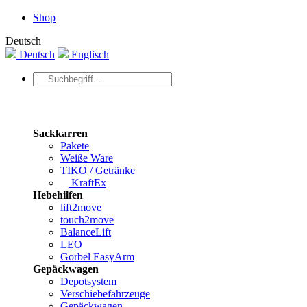
Shop
Deutsch
Deutsch
Englisch
Sackkarren
Pakete
Weiße Ware
TIKO / Getränke
KraftEx
Hebehilfen
lift2move
touch2move
BalanceLift
LEO
Gorbel EasyArm
Gepäckwagen
Depotsystem
Verschiebefahrzeuge
Gepäckwagen