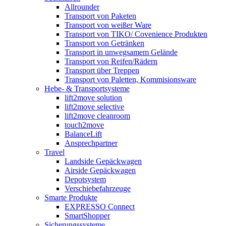
Allrounder
Transport von Paketen
Transport von weißer Ware
Transport von TIKO/ Covenience Produkten
Transport von Getränken
Transport in unwegsamem Gelände
Transport von Reifen/Rädern
Transport über Treppen
Transport von Paletten, Kommisionsware
Hebe- & Transportsysteme
lift2move solution
lift2move selective
lift2move cleanroom
touch2move
BalanceLift
Ansprechpartner
Travel
Landside Gepäckwagen
Airside Gepäckwagen
Depotsystem
Verschiebefahrzeuge
Smarte Produkte
EXPRESSO Connect
SmartShopper
Sicherungssysteme